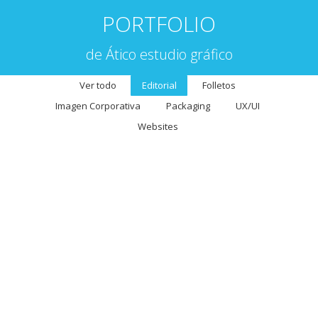
PORTFOLIO
de Ático estudio gráfico
Ver todo
Editorial
Folletos
Imagen Corporativa
Packaging
UX/UI
Websites