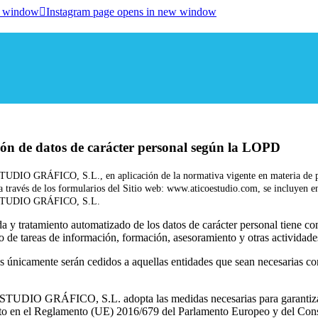
w window
Instagram page opens in new window
ión de datos de carácter personal según la LOPD
DIO GRÁFICO, S.L., en aplicación de la normativa vigente en materia de prot
a través de los formularios del Sitio web: www.aticoestudio.com, se incluyen en
TUDIO GRÁFICO, S.L.
a y tratamiento automatizado de los datos de carácter personal tiene co
 de tareas de información, formación, asesoramiento y otras acti
s únicamente serán cedidos a aquellas entidades que sean necesarias con
UDIO GRÁFICO, S.L. adopta las medidas necesarias para garantizar la
to en el Reglamento (UE) 2016/679 del Parlamento Europeo y del Consejo