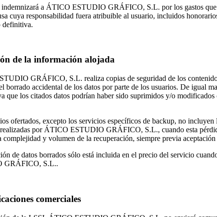
io indemnizará a ÁTICO ESTUDIO GRÁFICO, S.L. por los gastos qu
sa cuya responsabilidad fuera atribuible al usuario, incluidos honorario
 definitiva.
ión de la información alojada
UDIO GRÁFICO, S.L. realiza copias de seguridad de los contenidos al
el borrado accidental de los datos por parte de los usuarios. De igual ma
ya que los citados datos podrían haber sido suprimidos y/o modificados 
ios ofertados, excepto los servicios específicos de backup, no incluyen
 realizadas por ÁTICO ESTUDIO GRÁFICO, S.L., cuando esta pérdida sea
a complejidad y volumen de la recuperación, siempre previa aceptación 
ión de datos borrados sólo está incluida en el precio del servicio cuan
 GRÁFICO, S.L..
aciones comerciales