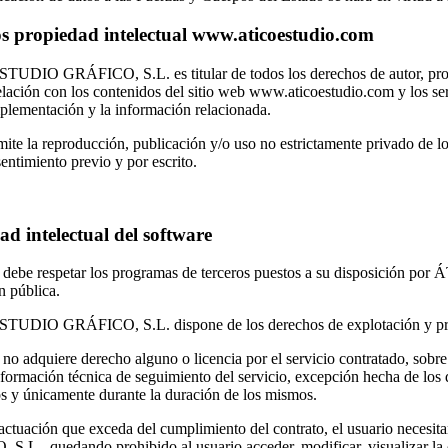
s propiedad intelectual www.aticoestudio.com
UDIO GRÁFICO, S.L. es titular de todos los derechos de autor, propi
lación con los contenidos del sitio web www.aticoestudio.com y los se
plementación y la información relacionada.
ite la reproducción, publicación y/o uso no estrictamente privado de lo
sentimiento previo y por escrito.
ad intelectual del software
o debe respetar los programas de terceros puestos a su disposición 
n pública.
UDIO GRÁFICO, S.L. dispone de los derechos de explotación y propie
 no adquiere derecho alguno o licencia por el servicio contratado, sobre
nformación técnica de seguimiento del servicio, excepción hecha de los 
s y únicamente durante la duración de los mismos.
 actuación que exceda del cumplimiento del contrato, el usuario neces
.L., quedando prohibido al usuario acceder, modificar, visualizar la c