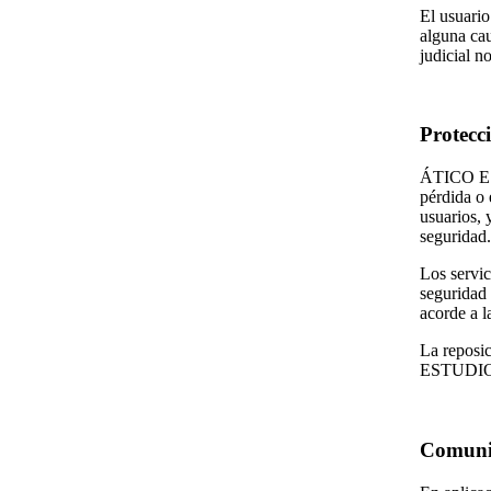
El usuar
alguna cau
judicial no
Protecc
ÁTICO EST
pérdida o 
usuarios, 
seguridad.
Los servic
seguridad
acorde a l
La reposic
ESTUDIO
Comunic