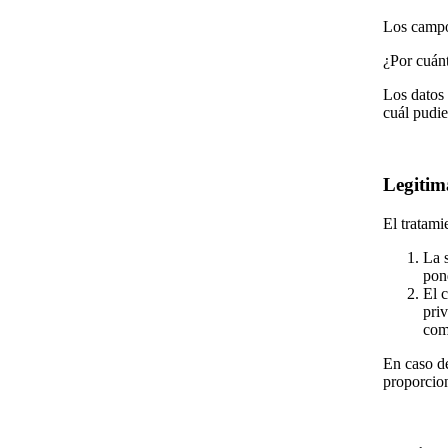
Los campos
¿Por cuán
Los datos 
cuál pudie
Legitim
El tratami
La 
pon
El 
pri
com
En caso de
proporcion