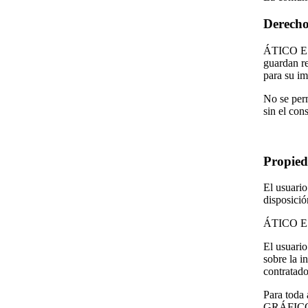
Derecho
ÁTICO EST
guardan re
para su im
No se perm
sin el con
Propied
El usuari
disposició
ÁTICO EST
El usuario
sobre la i
contratado
Para toda
GRÁFICO, S