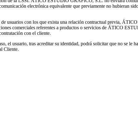
ción de la LSSI. ÁTICO ESTUDIO GRÁFICO, S.L. no enviará comunicaci
omunicación electrónica equivalente que previamente no hubieran sido s
o de usuarios con los que exista una relación contractual previa, ÁT
iones comerciales referentes a productos o servicios de ÁTICO ESTU
contratación con el cliente.
so, el usuario, tras acreditar su identidad, podrá solicitar que no se le
l Cliente.