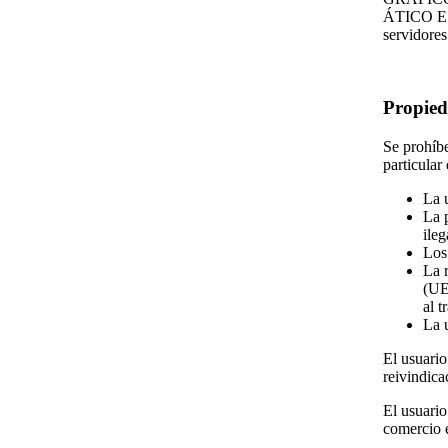
ÁTICO EST
servidores
Propied
Se prohíb
particular 
La u
La 
ileg
Los
La 
(UE
al t
La 
El usuario
reivindica
El usuario
comercio e