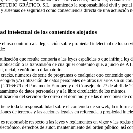
UDIO GRÁFICO, S.L., asumiendo la responsabilidad civil y penal deri
 y sistemas de seguridad como consecuencia directa de una actuación ne
ad intelectual de los contenidos alojados
e el uso contrario a la legislación sobre propiedad intelectual de lo
de:
tilización que resulte contraria a las leyes españolas o que infrinja los 
publicación o la transmisión de cualquier contenido que, a juicio d
al, racial, xenófobo o difamatorio.
 cracks, números de serie de programas o cualquier otro contenido que v
recogida y/o utilización de datos personales de otros usuarios sin su c
) 2016/679 del Parlamento Europeo y del Consejo, de 27 de abril de 2016
ratamiento de datos personales y a la libre circulación de los mismos.
utilización del servidor de correo del dominio y de las direcciones de c
 tiene toda la responsabilidad sobre el contenido de su web, la informac
ciones de terceros y las acciones legales en referencia a propiedad inte
 es responsable respecto a las leyes y reglamentos en vigor y las reglas
lectrónico, derechos de autor, mantenimiento del orden público, así com