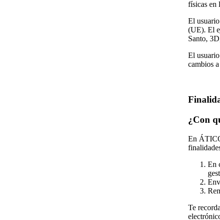
físicas en
El usuario
(UE). El e
Santo, 3D,
El usuario
cambios
Finalida
¿Con qu
En ÁTICO 
finalidade
En 
gest
Env
Rem
Te record
electrónic