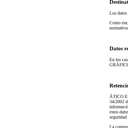
Destinat
Los datos
Como enca
normativas
Datos re
En los ca
GRÁFICO, 
Retenci
ÁTICO EST
34/2002 de
informació
estos dato
seguridad 
La comunic