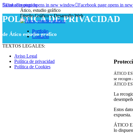
Saltar al contenido
Linkedin page opens in new window
Facebook page opens in ne
Ático, estudio gráfico
Diseño Gráfico y Desarrollo Web
POLÍTICA DE PRIVACIDAD
Portfolio
de Ático estudio gráfico
Contacto
TEXTOS LEGALES:
Aviso Legal
Protecc
Política de privacidad
Política de Cookies
ÁTICO ESTU
se recogen 
ÁTICO ES
La recogid
desempeño
Estos dato
expuesta.
ÁTICO EST
lo dispues