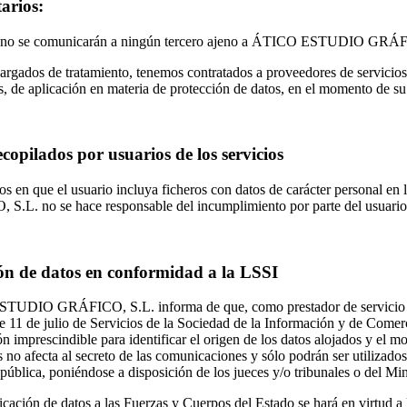
arios:
 no se comunicarán a ningún tercero ajeno a ÁTICO ESTUDIO GRÁFICO
rgados de tratamiento, tenemos contratados a proveedores de servicios
, de aplicación en materia de protección de datos, en el momento de su
copilados por usuarios de los servicios
sos en que el usuario incluya ficheros con datos de carácter personal
S.L. no se hace responsable del incumplimiento por parte del usuar
ón de datos en conformidad a la LSSI
UDIO GRÁFICO, S.L. informa de que, como prestador de servicio de a
 11 de julio de Servicios de la Sociedad de la Información y de Comer
n imprescindible para identificar el origen de los datos alojados y el mo
s no afecta al secreto de las comunicaciones y sólo podrán ser utilizado
pública, poniéndose a disposición de los jueces y/o tribunales o del Mini
ación de datos a las Fuerzas y Cuerpos del Estado se hará en virtud a 