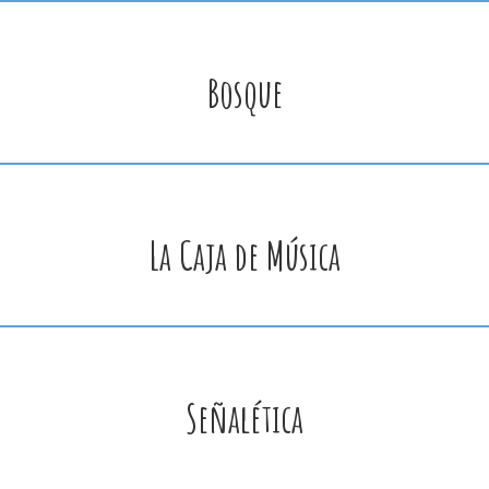
Bosque
La Caja de Música
Señalética