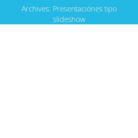
Archives:
Presentaciónes tipo
slideshow
Fachadas CEI
Por
aticoadmin
28 abril, 2026
Fachadas Education
Por
aticoadmin
28 abril, 2026
Fachadas Nativo
Por
aticoadmin
28 abril, 2026
Fachadas Studio