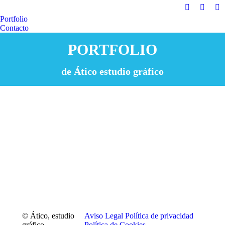
Linkedin
Faceb
In
Portfolio
page
page
pa
Contacto
opens
opens
op
PORTFOLIO
in
in
in
new
new
n
window
windo
w
de Ático estudio gráfico
© Ático, estudio
Aviso Legal
Política de privacidad
gráfico
Política de Cookies